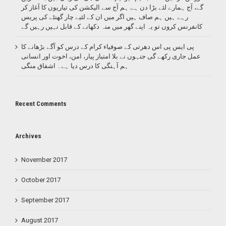
شہید
گے، آج ہمارے لئے بڑا دن ہے ہم آج سے الیکشن کی تیاریوں کا آغاز کر
ہوئے۔
رہے ہیں ہم صاف ہیں اگر میں ان کے لئیے چار گھنٹے کی پریس
کانفرنس کروں تو یہ اپنے گھر میں منہ دکھانے کے قابل نہیں رہیں گے
پی ایس پی اس دھرتی کے صوفیاء کرام کے درس کو آگے بڑھانے کا
عمل جاری رکھے گی جنہوں نے بلا امتیاز پیار، امن، اخوت اور انسانی
ہم آہنگی کا درس دیا ہے۔ اشفاق منگی
Recent Comments
Archives
November 2017
October 2017
September 2017
August 2017