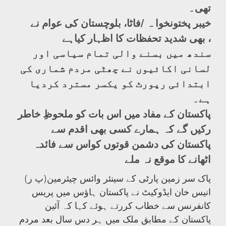
تھی۔
خیبر پختونخوا ہ /فاٹا، بلوچستان کی عوام نے
بھی شدید تحفظات کا اظہار کیاہے ،
سندھ میں بسنے والی تمام سیاسی اور
لسانی اکائیوں نے چھٹی مردم شماری کی
ابتدائی رپورٹ کو یکسر مسترد کردیا
ہے۔
پاکستان کے مفاد میں اس بات کو ملحوظِ خاطر
رکیں گے کہ ہمارے کسی بھی اقدم سے
پاکستان کی دشمن قوتوں کواس سے فائدہ
اٹھانے کا موقع نہ ملے
(پ ر)پاک سر زمین پارٹی کے سینئر وائس چیئرمین
انیس خان ایڈوکیٹ نے پاکستان ہاؤس میں پریس
کانفرنس سے خطاب کررتے ہوئے کہا کہ آئین
پاکستان کے مطابق ملک میں ہر دس سال بعد مردم