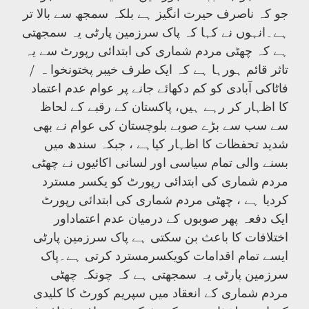
جو کہ ناصرف حیرت انگیز ہے بلکہ سمجھ سے بالا تر
ہے۔انہوں نے کہا کہ پاک سرزمین پارٹی یہ سمجھتی
ہے کہ چھٹی مردم شماری کی ابتدائی رپورٹ سے یہ
تاثر قائم ہورہا ہے کہ ایک طرف خیبر پختونخوا ہ /
فاٹاکی آبادی کو کم دکھائے جانے پر عوام عدم اعتماد
کا اظہار کر رہے ہیں، پاکستان کے رقبے کے لحاظ
سے سب سے بڑے صوبے بلوچستان کی عوام نے بھی
شدید تحفظات کا اظہار کیاہے ، جبکہ سندھ میں
بسنے والی تمام سیاسی اور لسانی اکائیوں نے چھٹی
مردم شماری کی ابتدائی رپورٹ کو یکسر مسترد
کردیا ہے ، چھٹی مردم شماری کی ابتدائی رپورٹ
ایک دفعہ پھر صوبوں کے درمیان عدم اعتماداور
اختلافات کا باعث بن سکتی ہے پاک سرزمین پارٹی
ایسے تمام اقدامات کویکسرمسترد کرتی ہے۔پاک
سرزمین پارٹی یہ سمجھتی ہے کہ چونکہ چھٹی
مردم شماری کے انعقاد میں سپریم کورٹ کا کلیدی