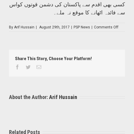
کسی بھی اقدم سے پاکستان کی دشمن قوتوں کواس
سے فائدہ اٹھانے کا موقع نہ ملے۔
on
By
Arif Hussain
|
August 29th, 2017
|
PSP News
|
Comments Off
آئین
پاکستان
کے
مطابق
ملک
Share This Story, Choose Your Platform!
میں
ہر
Facebook
Twitter
Email
دس
سال
بعد
مردم
شماری
About the Author:
Arif Hussain
لازمی
ہونی
چاہئے
۔
انیس
خان
ایڈوکیٹ
Related Posts