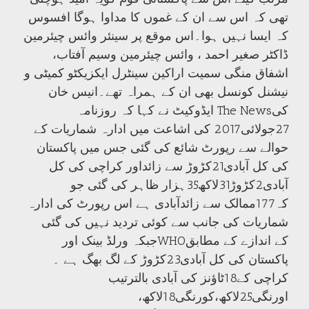
تھی کہ اس سے ان کے غموں کا مداوا ہوگا افسوس
کہ ایسا نہیں ہوا۔اس موقع پر سینئر وائس چیئرمین
ڈاکٹر صغیر احمد ، وائس چیئرمین وسیم آفتاب،
اشفاق منگی سمیت اراکین سینٹرل ایکزیکٹو کمیٹی و
نیشنل کونسل بھی ان کے ہمراہ تھے۔انیس خان
ایڈوکیٹ نے کہا کہ روزنامہ The Newsکی
27جولائی2017 کی اشاعت میں ادارہ شماریات کے
حوالے سے رپورٹ شائع کی گئی جس میں پاکستان
کی کل آبادی21کڑوڑ سے زائداور کراچی کی کل
آبادی2کڑوڑ31لاکھ35ہزار ظاہر کی گئی جو
کہ177ممالک سے زائدآبادی ہے اس رپورٹ کی ادارہ
شماریات کی جانب سے کوئی تردید نہیں کی گئی
جبکہ ورلڈ بینک اورWHOکے اندازے کے مطابق
پاکستان کی کل آبادی23کڑوڑ کے لگ بھگ ہے ۔
کراچی کے18ٹاؤنز کی آبادی بالترتیب
اورنگی25لاکھ،کورنگی18لاکھ،