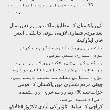
30ارب روپے خرچ اور متعدد افراد شہید
ہوئے۔
آئین پاکستان کے مطابق ملک میں ہر دس سال
بعد مردم شماری لازمی ہونی چاہئے ۔ انیس
خان ایڈوکیٹ
ملک میں پچھلے انیس سالوں سے کوئی
مردم شماری نہیں ہوئی۔
ہم کسی کی نیت پر شک نہیں کر رہے، ہم
مردم شماری کے ابتدائی نتائج کو ایک
بڑی انتظامی غفلت سے تشبیہ دیتے ہیں۔
چھٹی مردم شماری میں پاکستان کے قومی
خزانے سے 30ارب روپے خرچ اور متعدد
افراد شہید ہوئے۔
کراچی کے سابقہ ٹاؤنز کی آبادی 2کڑوڑ 50 لاکھ