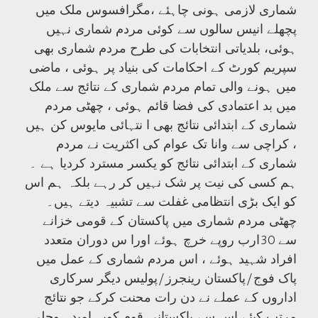
شماری لازمی ہونی چاہئے ،مگرافسوس ملک میں
پچھلے انیس سالوں سے کوئی مردم شماری نہیں
ہوئی، بلدیاتی انتخابات کی طرح مردم شماری بھی
سپریم کورٹ کے احکامات کی بنیاد پر ہوئی ، ماضی
میں ہونے والی تمام مردم شماری کے نتائج سے ملک
میں بد اعتمادی کی فضا قائم ہوئی ، چھٹی مردم
شماری کے ابتدائی نتائج بھی ا نتہائی مایوس کن ہیں
، کراچی سے وانا تک عوام کی اکثریت نے مردم
شماری کے ابتدائی نتائج کو یکسر مسترد کردیا ہے ۔
ہم کسی کی نیت پر شک نہیں کر رہے بلکہ ہم اس
کو ایک بڑی انتظامی غفلت سے تشبیہ دیتے ہیں۔
چھٹی مردم شماری میں پاکستان کے قومی خزانے
سے 30ارب روپے خرچ ہوئے اورا س دوران متعدد
افراد شہید ہوئے ، اس مردم شماری کے عمل میں
پاک فوج/پاکستان رینجرز/پولیس دیگر سرکاری
اداروں کے عملے نے دن رات محنت کرکے جو نتائج
مرتب کیئے اس سے پاکستانی قوم کویہ امید ہوچلی