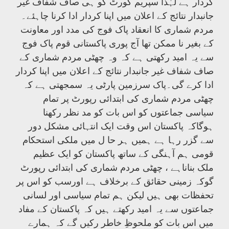
کردار ہے لہٰذا سپریم کورٹ کو ہی صاف شفاف غیر
جانبدار نتائج کے اعلان میں اپنا کردار ادا کرنا چاہئے۔
مردم شماری کا انعقاد پاک فوج کی مدد اور معاونت
کے بغیر نا ممکن تھا آج پوری پاکستانی قوم پاک فوج
سے یہ امید رکھتی ہے کہ وہ چھٹی مردم شماری کے
صاف شفاف غیر جانبدار نتائج کے اعلان میں اپنا کردار
ادا کرے گی۔پاک سرزمین پارٹی یہ سمجھتی ہے کہ
چھٹی مردم شماری کی ابتدائی رپورٹ پر تمام
سیاسی جماعتوں کو اس بات کو مد نظر رکھنا
ہوگاکہ پاکستان اس وقت ایک انتہائی مشکل دور
سے گزر رہا ہے ہمیں ہر حا ل میں ملکی استحکام
قومی ہم آہنگی کے ساتھ پاکستان کو ایک عظیم
ملک بناناہے ، چھٹی مردم شماری کی ابتدائی رپورٹ
گوکہ زمینی حقائق کے برخلاف ہے اورسب کو اس پر
تحفظات بھی ہیں لیکن ہم تمام سیاسی اور لسانی
جماعتوں سے یہ امید رکھتے ہیں کہ پاکستان کے مفاد
میں اس بات کو ملحوظِ خاطر رکیں گے کہ ہمارے