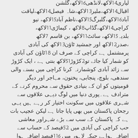
لیاری14لاکھ،لانڈھی16لاکھ،گلشن
اقبال14لاکھ،ملیر13لاکھ،شاہ فیصل14لاکھ،لیاقت
آباد16لاکھ،گلبرگ15لاکھ،ناظم آباد15لاکھ، نیو
کراچی14لاکھ،گڈاپ8لاکھ ، کیماڑی11لاکھ،
بلدیہ15لاکھ، سائٹ11لاکھ، بن قاسم 7لاکھ
،صدر12لاکھ اور جمشید ٹاؤن13لاکھ کی آبادی
پرمشتمل ہے کراچی کے صرف ان 18ٹاؤن کی آبادی
کو شمار کیا جائے تو2کڑوڑ51لاکھ بنتی ہے ، ایک کڑوڑ
سے زائد آبادی کوشمارنہ کرنا کراچی میں بسنے والی
سندھی، بلوچ، پنجابی، پختون، مہاجر اور دیگر
قومیتوں کو ان کے بنیادی حقوق سے محروم کرنے کے
مترادف ہے۔پوری دنیا میں لوگ دیہی علاقوں سے
شہری علاقوں میں سکونت اختیار کر رہے ہیں یہی
رجحان پاکستان میں بھی پایا جاتا ہے لیکن عجیب بات
ہے کہ پاکستان کے سب سے بڑے شہراور معاشی
حب کراچی کی آبادی میں 52فیصد کے حساب سے
اضافہ ہواہے جبکہ لاہور میں 116فیصد اضافہ ہوا