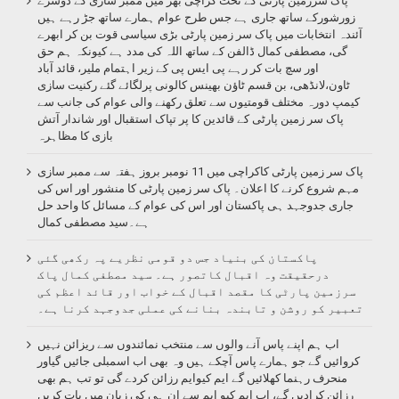
پاک سرزمین پارٹی کے تحت کراچی بھر میں ممبر سازی کے دوسرے
نتائج
زورشورکے ساتھ جاری ہے جس طرح عوام ہمارے ساتھ جڑ رہے ہیں
کو
ٹا
آئندہ انتخابات میں پاک سر زمین پارٹی بڑی سیاسی قوت بن کر ابھرے
ایک
گی، مصطفی کمال ڈالفن کے ساتھ اللہ کی مدد ہے کیونکہ ہم حق
بڑی
ٹ
انتظامی
اور سچ بات کر رہے پی ایس پی کے زیر اہتمام ملیر، قائد آباد
غفلت
ٹاون،لانڈھی، بن قسم ٹاؤن بھینس کالونی پرلگائے گئے رکنیت سازی
سے
کیمپ دورہ مختلف قومتیوں سے تعلق رکھنے والی عوام کی جانب سے
م
تشبیہ
پاک سر زمین پارٹی کے قائدین کا پر تپاک استقبال اور شاندار آتش
تع
دیتے
بازی کا مظاہرہ
ہیں۔
کی
چھٹی
زم
پاک سر زمین پارٹی کاکراچی میں 11 نومبر بروز ہفتہ سے ممبر سازی
مردم
مہم شروع کرنے کا اعلان۔ پاک سر زمین پارٹی کا منشور اور اس کی
کا
شماری
جاری جدوجہد ہی پاکستان اور اس کی عوام کے مسائل کا واحد حل
ش
میں
ہے۔سید مصطفی کمال
پاکستان
کے
پاکستان کی بنیاد جس دو قومی نظریے پہ رکھی گئی
قومی
درحقیقت وہ اقبال کاتصور ہے۔ سید مصطفی کمال پاک
خزانے
سرزمین پارٹی کا مقصد اقبال کے خواب اور قائد اعظم کی
سے
30ارب
تعبیر کو روشن و تابندہ بنانے کی عملی جدوجہد کرنا ہے۔
روپے
خرچ
اب ہم اپنے پاس آنے والوں سے منتخب نمائندوں سے ریزائن نہیں
اور
کروائیں گے جو ہمارے پاس آچکے ہیں وہ بھی اب اسمبلی جائیں گیاور
متعدد
منحرف رہنما کھلائیں گے ایم کیوایم رزائن کردے گی تو تب ہم بھی
افراد
رزائن کرادیں گے، اب ایم کیو ایم سے ان ہی کی زبان میں بات کریں