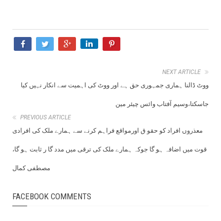
NEXT ARTICLE
ووٹ ڈالنا ہماری جمہوری حق ہے اور ووٹ کی اہمیت سے انکار نہیں کیا
جاسکتا،وسیم آفتاب وائس چیئر مین
PREVIOUS ARTICLE
معذروں افراد کو حقو ق اورمواقع فراہم کرنے سے ہمارے ملک کی افرادی
قوت میں اضافہ ہو گا جوکہ ہمارے ملک کی ترقی میں مدد گا ر ثابت ہو گا،
مصطفی کمال
FACEBOOK COMMENTS