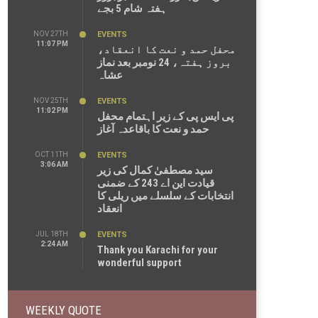
ہفتہ شام 5 بجے
NOV 27TH
EVENTS
11:07 PM
محفل حمد و نعت کا انعقاد،
بروز ہفتہ، 24 نومبر بعد نماز
عشاہ
NOV 25TH
EVENTS
11:02 PM
پی ایس پی کے زیر اہتمام محفل
حمد و نعت کا باقاعدہ آغاز
OCT 11TH
EVENTS
3:06 AM
سید مصطفیٰ کمال کی زیر
قیادت این اے 243 کے ضمنی
انتخابات کے سلسلے میں ریلی کا
انعقاد
JUL 18TH
EVENTS
2:24 AM
Thank you Karachi for your
wonderful support
WEEKLY QUOTE