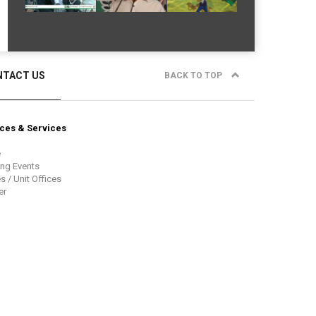
NTACT US
BACK TO TOP
ces & Services
e
ng Events
s / Unit Offices
er