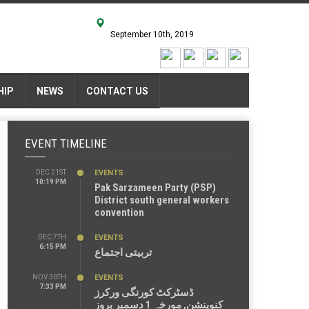
September 10th, 2019
HIP
NEWS
CONTACT US
EVENT TIMELINE
DEC 21ST
EVENTS
10:19 PM
Pak Sarzameen Party (PSP)
District south general workers
convention
DEC 7TH
EVENTS
6:15 PM
تربیتی اجتماع
NOV 30TH
EVENTS
7:33 PM
ڈسٹرکٹ کورنگی ورکرز
کنوینشن, مورخہ 1 دسمبر بروز