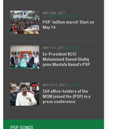
MAY 2ND, 2017
LATEST ACTIVITIES
PSP ‘million march’ Start on
May 14
MAY 1ST, 2017
LATEST
Ex-President KCCI
Mohammed Saeed Shafiq
joins Mustafa Kamal’s PSP
APR 21ST, 2017
LATEST
260 office-holders of the
MQM joined the (PSP) in a
press conference
PSP SONGS