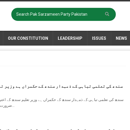
OUR CONSTITUTION
LEADERSHIP
ISSUES
NEWS
سندھ کی تعلمی تباہی کے ذمہدار سندھ کے حکمراں ہے وزیر تع
سندھ کی تعلمی تباہی کے ذمہدار سندھ کے حکمراں ہے وزیر تعلیم سندھ کے اعتر
ضرورت ہے۔ (پ ر) پاک سر زمین پارٹی کے وائس چیئرمین اشفاق منگی...