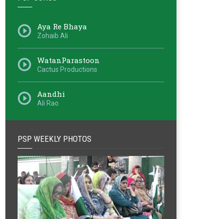
Aya Re Bhaya
Zohaib Ali
WatanParastoon
Cactus Productions
Aandhi
Ali Rao
PSP WEEKLY PHOTOS