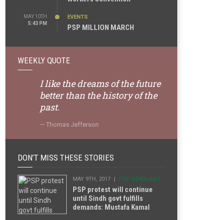
MAY 10TH
EVENTS
5:43 PM
PSP MILLION MARCH
WEEKLY QUOTE
I like the dreams of the future
better than the history of the
past.
Thomas Jefferson
DON’T MISS THESE STORIES
MAY 9TH, 2017
PSP HEADLINES
PSP protest will continue
until Sindh govt fulfills
demands: Mustafa Kamal