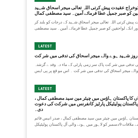
وخراج عقیدت پیش کرتی اللہ تعالی میجر اسحاق شہید
احقین کو صبر جمیل عطا فرمائے آمین۔ سید مصطفی کمال
 پیش کرتی اللہ تعالی میجر اسحاق شہید کے درجات کو بلند کر
LATEST
 روز شہید ہو ے والے میجر اسحاق کی تدفی میں شر کت
کی تدفی میں شر کت پاک سر زمی پارٹی کے ماء دہ وفد ے گزشتہ
LATEST
اں کا پاکستان ہاؤس میں چیئر مین سید مصطفی کمال ،
ر میں ہونے والی آل پاکستان پولیٹیکل پارٹیز کانفرنس میں شرکت کی دعوت
دی۔
کستان ہاؤس میں چیئر مین سید مصطفی کمال ، صدر انیس قائم