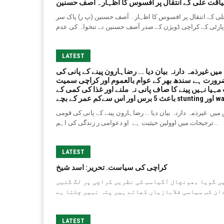
لیاقت علی کے انتقال پر افسوس کا اظہار۔ آصف حسنین
علی کے انتقال پر افسوس کا اظہار۔ آصف حسنین (پ ر) پاک سر
LATEST
یں غیرذمہ دارنہ بیان دیا ... رضاہارون پینے کے پانی کی
ضرورت ہے سندھ بھر کے عوام بالعموم اور کراچی سمیت
ا نہیں پینے کا صاف پانی نہ ملنے اور غذا کی کمی کے
میں غیرذمہ دارنہ بیان دیا ... رضاہارون پینے کے پانی کی قومی
ترجیحات میں اوولین حیثیت ہے او دعوامی ر زندگی کی اہم...
LATEST
کراچی کی سیاست. تحریر: اسد شیخ
یں گویا بھونچال آگیاسب کی نظریں کراچی پر لگ گئیں
LATEST