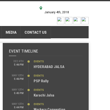
January 4th, 2018
MEDIA
CONTACT US
EVENT TIMELINE
DEC 4TH
EVENTS
5:46 PM
HYDERABAD JALSA
MAY 10TH
EVENTS
5:46 PM
PSP Rally
MAY 10TH
EVENTS
5:45 PM
Karachi Jalsa
MAY 10TH
EVENTS
5:44 PM
Workers Convention