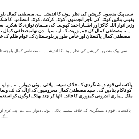
سی پیک منصوبہ کرپشن کی نظر ہونے کا اندیشہ ہے، مصطفی کمال بلوچس
یقینی بنائیں کوئٹہ کی تاجر انجمنوں، کوئٹہ کرکٹ، کوئٹہ انتظامیہ کا ش
وزیر انوار اللہ کاکڑ اور اظہار احمد کھوسہ کی مہمان نوازی کا شکریہ س
مصطفی کمال پاکستان اور خاص طور پر بلوچستان کے عوام ظلم کے خلاف
سی پیک منصوبہ کرپشن کی نظر ہونے کا اندیشہ ہے، مصطفی کمال بلوچستان حک
پاکستانی قوم دہشتگردی کے خلاف سیسہ پلائی ہوئی دیوار ہے، ہم اپنے
کو ناکام بنادیں گے۔ سید مصطفیٰ کمال محرومیوں کے ازالے کے لئے 
ملک ہماری اندرونی کمزوری کا فائدہ اٹھا کر چند بھٹکے لوگوں کو است
پاکستانی قوم دہشتگردی کے خلاف سیسہ پلائی ہوئی دیوار ہے، ہم اپنے عزم اور
گے۔ سید مصطفیٰ کمال محرومیوں کے ازالے کے لئے وسائل کو نچلی...