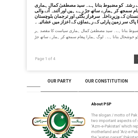
ے رشتہ کو مضبوط بنانا ہے۔ سید مصطفیٰ کمال ہماری
م سمجھ کر ہمارے ساتھ جڑ رہے ہیں اور آئندہ آنے والی
تان کے وزیرِداخلہ سرفراز بگٹی اور ترجمان بلوچستان
ا پاک سر زمین پارٹی کے رہنماؤں کے اعزاز میں عشائیہ۔
ضبوط بنانا ہے۔ سید مصطفیٰ کمال ہماری سیاست کا مقصد ہر
Page 1 of 4
HOMEPAGE
OUR PARTY
OUR CONSTITUTION
About PSP
The slogan / motto of Pa
two important aspects of o
'Azm-e-Pakistan' which re
motherland and 'Arz-e-Pakis
the 'watan parast' Pakistan