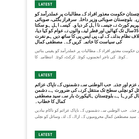
LATEST
تان حکومت معذور افراد کے مطالبات پر عملدرآمد کو
کریہ بلوچستان صوبائی وزیر داخلہ سرفراز بگٹی، صوبائی
پریم کورٹ نے جیسے نا اہل کر دیا وہ کیسے اہل ہو سکتا
ہے، مصطفی کمال کل جمہوریت کے لیے سیاہ دن تھا،مصطفی کمال ، 35سال تک کھالیں اور فطر لینے والوں نے عوام کو کیا دیا،
 نظام بدلنے کے لیے پی ایس پی کا ساتھ دیں ہم نفرت
کی سیاست کا خاتمہ کریں گے۔ مصطفی کمال
ومت معذور افراد کے مطالبات پر عملدرآمد کو یقینی بنائیں
کوئٹہ کی تاجر انجمنوں، کوئٹہ کرکٹ، کوئٹہ انتظامیہ کا...
LATEST
 عزم اور جذبہ حب الوطنی سے دشمنوں کے ناپاک عزائم
وسائل کو نچلی سطح تک منتقل کرنے کی ضرورت ہے دشمن
عمال کر رہا ہے بلوچستان ہائیکورٹ بار سے سید مصطفی
کمال کا خطاب۔
 جذبہ حب الوطنی سے دشمنوں کے ناپاک عزائم کو ناکام بنادیں
LATEST