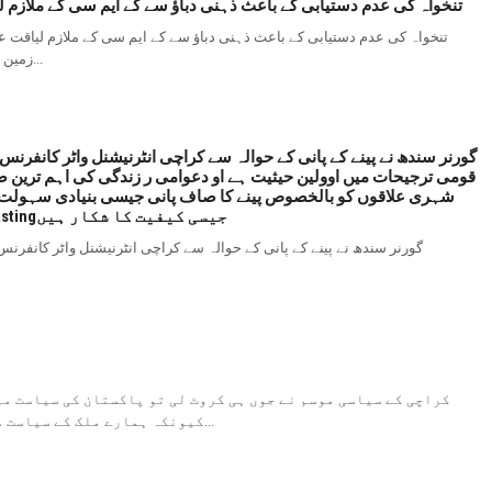
تنخواہ کی عدم دستیابی کے باعث ذہنی دباؤ سے کے ایم سی کے ملازم 
تنخواہ کی عدم دستیابی کے باعث ذہنی دباؤ سے کے ایم سی کے ملازم لیاقت 
زمین پارٹی کے کراچی ڈویژن کے صدر آصف حسنین نے تنخواہ کی عدم...
گورنر سندھ نے پینے کے پانی کے حوالہ سے کراچی انٹرنیشنل واٹر کانفرنس م
قومی ترجیحات میں اوولین حیثیت ہے او دعوامی ر زندگی کی اہم ترین 
شہری علاقوں کو بالخصوص پینے کا صاف پانی جیسی بنیادی سہولت مہی
باعث 5 برس اور اس سےکم عمر کے بچے stunting اور wastingجیسی کیفیت کا شکار ہیں
گورنر سندھ نے پینے کے پانی کے حوالہ سے کراچی انٹرنیشنل واٹر کانفرنس 
کراچی کے سیاسی موسم نے جوں ہی کروٹ لی تو پاکستان کی سیاست م
کیونکہ ہمارے ملک کے سیاست دان کب سیاسی قلابازیاں کھاتے ہیں پتہ نہیں چلتا ہے...