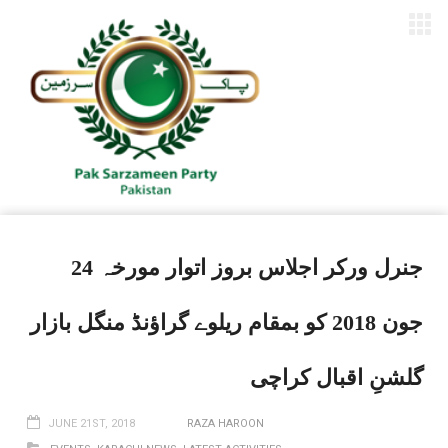
جنرل ورکر اجلاس بروز اتوار مورخہ 24
جون 2018 کو بمقام ریلوے گراؤنڈ منگل بازار
گلشنِ اقبال کراچی
JUNE 21ST, 2018
RAZA HAROON