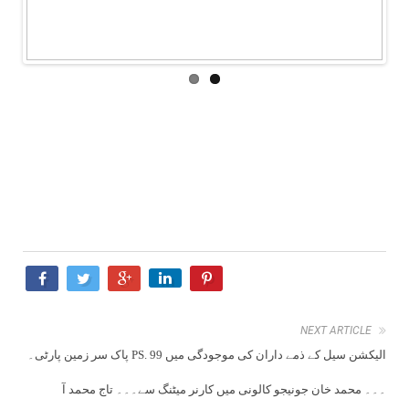
NEXT ARTICLE
پاک سر زمین پارٹی۔ PS. 99 الیکشن سیل کے ذمے داران کی موجودگی میں
۔۔۔ محمد خان جونیجو کالونی میں کارنر میٹنگ سے۔۔۔ تاج محمد آ