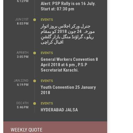
6:12 PM
Alert: PSP Rally is on 16 July.
Start at: 07:30 pm
JUN 21ST
EVENTS
8:03 PM
جنرل ورکر اجلاس بروز اتوار
مورخہ 24 جون 2018 کو بمقام
ریلوے گراؤنڈ منگل بازار گلشنِ
اقبال کراچی
APR 8TH
EVENTS
3:05 PM
General Workers Convention 8
April 2018 at 6 pm , P.S.P
Secretariat Karachi.
JAN 22ND
EVENTS
6:19 PM
Youth Convention 25 January
2018
DEC 4TH
EVENTS
5:46 PM
HYDERABAD JALSA
WEEKLY QUOTE