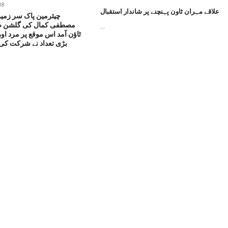
18
علاقے مہران ٹاون پہنچنے پر شاندار استقبال
چیئرمین پاک سر زمین
مصطفی کمال کی گلشن ضی
...
ٹاؤن آمد اس موقع پر مرد او
بڑی تعداد نے شرکت کی. /7/2018