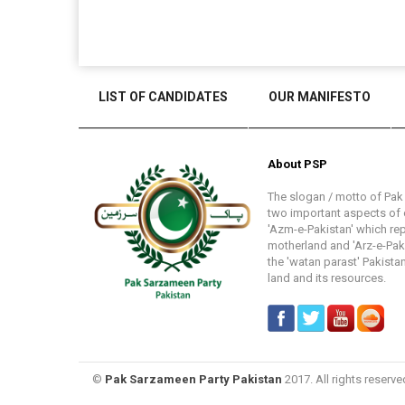
LIST OF CANDIDATES
OUR MANIFESTO
About PSP
The slogan / motto of Pa
two important aspects of o
'Azm-e-Pakistan' which re
motherland and 'Arz-e-Pakis
the 'watan parast' Pakistan
land and its resources.
©
Pak Sarzameen Party Pakistan
2017. All rights reserve