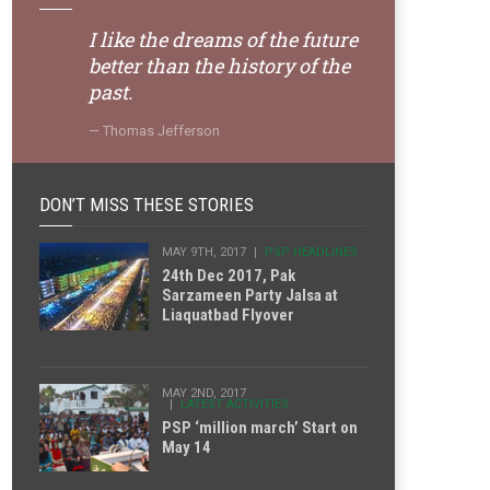
I like the dreams of the future
better than the history of the
past.
Thomas Jefferson
DON’T MISS THESE STORIES
MAY 9TH, 2017
PSP HEADLINES
24th Dec 2017, Pak
Sarzameen Party Jalsa at
Liaquatbad Flyover
MAY 2ND, 2017
LATEST ACTIVITIES
PSP ‘million march’ Start on
May 14