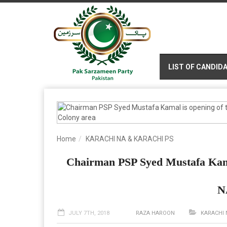
LIST OF CANDID
Home
KARACHI NA & KARACHI PS
Chairman PSP Syed Mustafa Kamal 
N
JULY 7TH, 2018
RAZA HAROON
KARACHI 