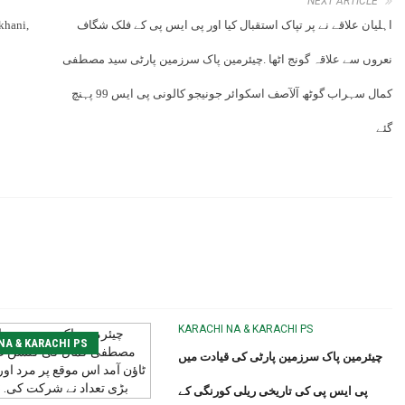
NEXT ARTICLE
khani,
اہلیان علاقے نے پر تپاک استقبال کیا اور پی ایس پی کے فلک شگاف
نعروں سے علاقہ گونج اٹھا .چیئرمین پاک سرزمین پارٹی سید مصطفی
کمال سہراب گوٹھ آلآصف اسکوائر جونیجو کالونی پی ایس 99 پہنچ
گئے
KARACHI NA & KARACHI PS
NA & KARACHI PS
چیئرمین پاک سرزمین پارٹی کی قیادت میں
پی ایس پی کی تاریخی ریلی کورنگی کے