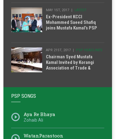
MAY 1ST, 2017
LATEST
Ex-President KCCI
Mohammed Saeed Shafiq
joins Mustafa Kamal’s PSP
APR 21ST, 2017
PSP HEADLINES
Chairman Syed Mustafa
Kamal Invited by Korangi
Association of Trade &
Industries.
PSP SONGS
Aya Re Bhaya
Zohaib Ali
WatanParastoon