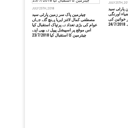
JULY 25TH, 20
 پارٹی سید
JULY 25TH, 2018
اء اورنگی
چیئرمین پاک سر زمین پارٹی سید
ر خواتین کی
مصطفی کمال لائنز ایریا پہنچ گئے جہاں
24
عوام کی بڑی تعداد نے پرتپاک استقبال کیا
اس موقع پر اسپیشل پیپل نے بھی اپنے
چیئرمین کا استقبال کیا 23/7/2018