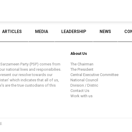
ARTICLES
MEDIA
LEADERSHIP
NEWS
CO
About Us
k Sarzameen Party (PSP) comes from
The Chairman
ur national lives and responsibilies.
The President
present our resolve towards our
Central Executive Committee
tan' which indicates that all of us,
National Council
i's are the true custodians of this
Division / Distric
Contact Us
Work with us
d.