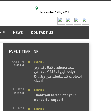
November 12th, 2018
HIP
NEWS
CONTACT US
EVENT TIMELINE
OCT 11TH
EVENTS
3:06 AM
سید مصطفیٰ کمال کی زیر
قیادت این اے 243 کے ضمنی
انتخابات کے سلسلے میں ریلی کا
انعقاد
JUL 18TH
EVENTS
2:24 AM
Thank you Karachi for your
wonderful support
JUL 14TH
EVENTS