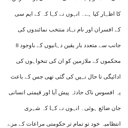
کا اظہار کیا ہے۔ انہوں نے کہا کہ کے ایم سی
کے افسران اور نام نہاد منتخب نمائندوں کی
جانب سے متعدد بار یقین دہانیوں کے باوجود 8
محکموں کے ملازمین کو ان کی تنخواہوں کی
ادائیگی تا حال نہیں کی گئی تھی جس کے باعث
یہ افسوس ناک حادثہ پیش آیا اور قیمتی انسانی
جان ضائع ہوئی۔ انہوں نے کہا کہ شہری
انتظامیہ خود تو تمام تر حکومتی مراعات کے مزے