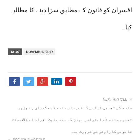
افسران کو قانون کے مطابق سزا دینے کا مطالبہ
کیا۔
TAGS
NOVEMBER 2017
NEXT ARTICLE
سندھ کی تعلمی تباہی کے ذمہدار سندھ کے حکمراں ہے وزیر
تعلیم سندھ کے اعترافی بیان کے بعد ملوث افراد کے خلاف سخت
قانونی کاراوئی کی ضرورت ہے۔