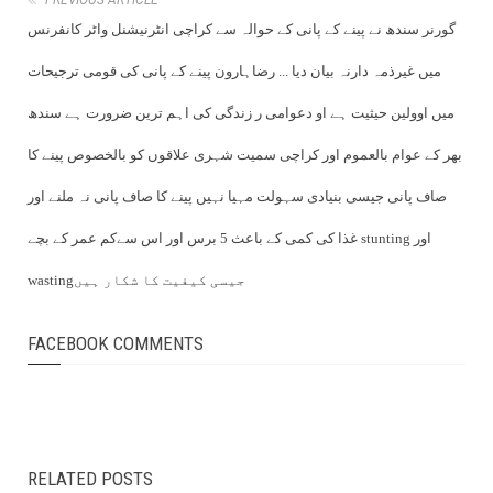
PREVIOUS ARTICLE
گورنر سندھ نے پینے کے پانی کے حوالہ سے کراچی انٹرنیشنل واٹر کانفرنس
میں غیرذمہ دارنہ بیان دیا ... رضاہارون پینے کے پانی کی قومی ترجیحات
میں اوولین حیثیت ہے او دعوامی ر زندگی کی اہم ترین ضرورت ہے سندھ
بھر کے عوام بالعموم اور کراچی سمیت شہری علاقوں کو بالخصوص پینے کا
صاف پانی جیسی بنیادی سہولت مہیا نہیں پینے کا صاف پانی نہ ملنے اور
غذا کی کمی کے باعث 5 برس اور اس سےکم عمر کے بچے stunting اور
wastingجیسی کیفیت کا شکار ہیں
FACEBOOK COMMENTS
RELATED POSTS