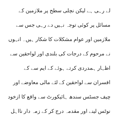
لے رہی ہے لیکن نچلی سطح پر ملازمین کے
مسائل پر کوئی توجہ نہیں دے رہی جس سے
ملازمین اور عوام مشکلات کا شکار ہیں۔ انہوں
نے مرحوم کے درجات کی بلندی اور لواحقین سے
اظہار ہمدردی کرتے ہوئے کے ایم سے کے
افسران سے لواحقین کے لئے مالی معاوضے اور
چیف جسٹس سندھ ہائیکورٹ سے واقع کا ازخود
نوٹس لینے اور مقدمہ درج کر کے زمہ دار نااہل