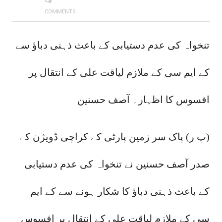
COMMENTS
تنخواہ کی عدم دستیابی کے باعث ذہنی دباؤ سے
کے ایم سی کے ملازم لیاقت علی کے انتقال پر
افسوس کا اظہار۔ آصف حسنین
(پ ر) پاک سر زمین پارٹی کے کراچی ڈویژن کے
صدر آصف حسنین نے تنخواہ کی عدم دستیابی
کے باعث ذہنی دباؤ کا شکار ہونے سے کے ایم
سی کے ملازم لیاقت علی کے انتقال پر افسوس